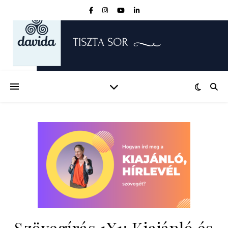
Szövegírás 1X1: Kiajánló és