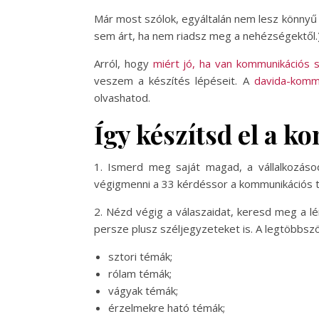
Már most szólok, egyáltalán nem lesz könnyű 
sem árt, ha nem riadsz meg a nehézségektől.
Arról, hogy
miért jó, ha van kommunikációs st
veszem a készítés lépéseit. A
davida-kommu
olvashatod.
Így készítsd el a 
1. Ismerd meg saját magad, a vállalkozáso
végigmenni a 33 kérdéssor a kommunikációs 
2. Nézd végig a válaszaidat, keresd meg a l
persze plusz széljegyzeteket is. A legtöbbszö
sztori témák;
rólam témák;
vágyak témák;
érzelmekre ható témák;