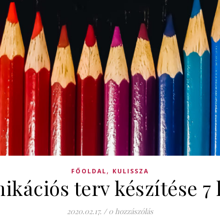
,
FŐOLDAL
KULISSZA
ációs terv készítése 7
2020.02.17.
/
0 hozzászólás