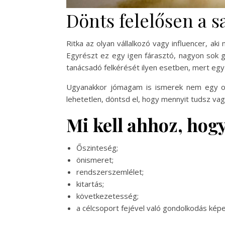
Dönts felelősen a 
Ritka az olyan vállalkozó vagy influencer, aki
Egyrészt ez egy igen fárasztó, nagyon sok g
tanácsadó felkérését ilyen esetben, mert egy 
Ugyanakkor jómagam is ismerek nem egy olya
lehetetlen, döntsd el, hogy mennyit tudsz vagy
Mi kell ahhoz, hog
Őszinteség;
önismeret;
rendszerszemlélet;
kitartás;
következetesség;
a célcsoport fejével való gondolkodás kép