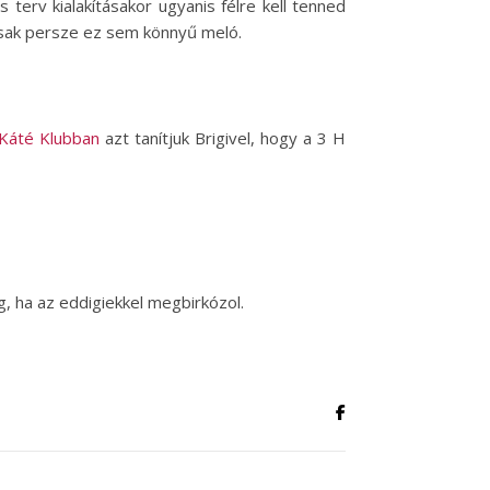
terv kialakításakor ugyanis félre kell tenned
 csak persze ez sem könnyű meló.
Káté Klubban
azt tanítjuk Brigivel, hogy a 3 H
 ha az eddigiekkel megbirkózol.