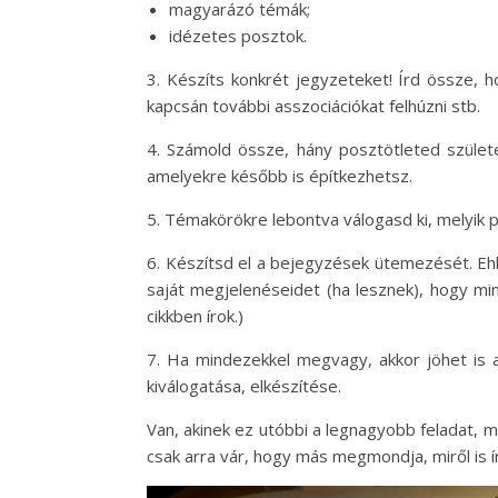
magyarázó témák;
idézetes posztok.
3. Készíts konkrét jegyzeteket! Írd össze, 
kapcsán további asszociációkat felhúzni stb.
4. Számold össze, hány posztötleted szület
amelyekre később is építkezhetsz.
5. Témakörökre lebontva válogasd ki, melyik p
6. Készítsd el a bejegyzések ütemezését. Eh
saját megjelenéseidet (ha lesznek), hogy min
cikkben írok.)
7. Ha mindezekkel megvagy, akkor jöhet is a
kiválogatása, elkészítése.
Van, akinek ez utóbbi a legnagyobb feladat, m
csak arra vár, hogy más megmondja, miről is ír