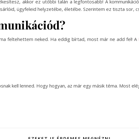
esítesz, akkor ez utóbbi talán a legfontosabb! A kommunikációs 
sárlóid, ügyfeleid helyzetébe, életébe. Szerintem ez tiszta sor,
ommunikációd?
ma feltehettem neked. Ha eddig bírtad, most már ne add fel! A
nak kell lenned. Hogy hogyan, az már egy másik téma. Most elég,
EZEKET IS ÉRDEMES MEGNÉZNI