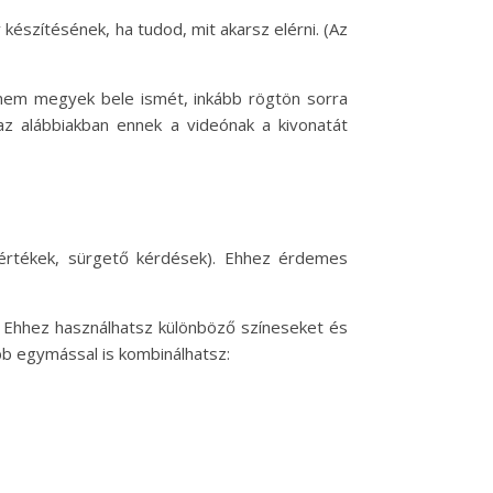
észítésének, ha tudod, mit akarsz elérni. (Az
nem megyek bele ismét, inkább rögtön sorra
 az alábbiakban ennek a videónak a kivonatát
 értékek, sürgető kérdések). Ehhez érdemes
. Ehhez használhatsz különböző színeseket és
őbb egymással is kombinálhatsz: