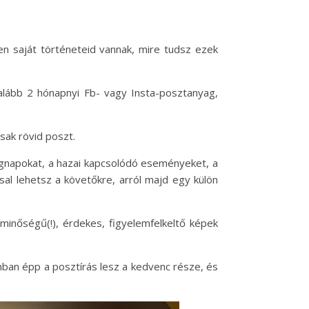
en saját történeteid vannak, mire tudsz ezek
alább 2 hónapnyi Fb- vagy Insta-posztanyag,
sak rövid poszt.
ágnapokat, a hazai kapcsolódó eseményeket, a
sal lehetsz a követőkre, arról majd egy külön
minőségű(!), érdekes, figyelemfelkeltő képek
onban épp a posztírás lesz a kedvenc része, és