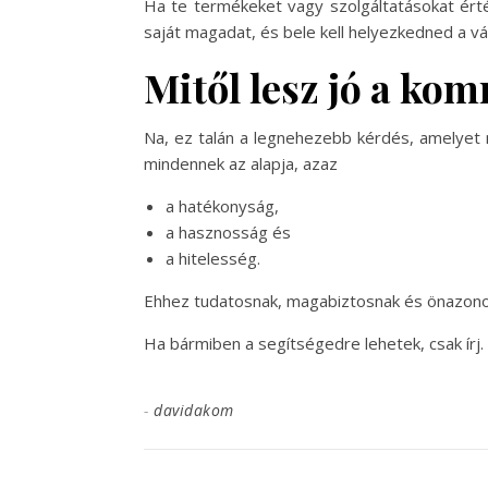
Ha te termékeket vagy szolgáltatásokat érték
saját magadat, és bele kell helyezkedned a vá
Mitől lesz jó a k
Na, ez talán a legnehezebb kérdés, amelyet 
mindennek az alapja, azaz
a hatékonyság,
a hasznosság és
a hitelesség.
Ehhez tudatosnak, magabiztosnak és önazonos
Ha bármiben a segítségedre lehetek, csak írj.
-
davidakom