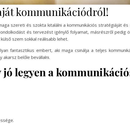
saját kommunikációdról!
 maga szereti és szokta kitalálni a kommunikációs stratégiáját és
ondolkodást és tervezést igénylő folyamat, másrészről pedig ö
külső szem sokkal reálisabb lehet.
n fantasztikus embert, aki maga csinálja a teljes kommunikác
 akarsz belőle bevállalni.
y jó legyen a kommunikáció
essége.