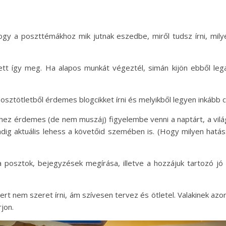
hogy a poszttémákhoz mik jutnak eszedbe, miről tudsz írni, mily
ett így meg. Ha alapos munkát végeztél, simán kijön ebből leg
osztötletből érdemes blogcikket írni és melyikből legyen inkább c
hez érdemes (de nem muszáj) figyelembe venni a naptárt, a vil
dig aktuális lehess a követőid szemében is. (Hogy milyen hatás
 posztok, bejegyzések megírása, illetve a hozzájuk tartozó jó 
ert nem szeret írni, ám szívesen tervez és ötletel. Valakinek az
jon.