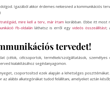
dolgod. Igazából akkor érdemes nekiesned a kommunikációs terv k
)
ratégiád, mire kell a terv, már írtam
korábban. Ebbe itt most 
nikáció Fb-oldalán
láthatsz is erről egy
videós összeállítást
;
kommunikációs tervedet!
dat (célok, célcsoportok, termékek/szolgáltatások, személyes
terved kialakításához segédanyagomon.
ényeget, csoportosítsd ezek alapján a lehetséges poszttémákat
r az alábbi alkategóriákat tudod felállítani, amelyeket aztán kés